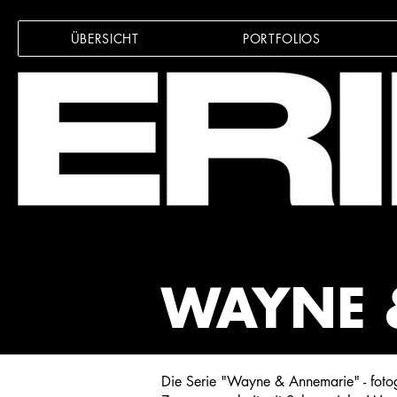
ÜBERSICHT
PORTFOLIOS
WAYNE 
Die Serie "Wayne & Annemarie" - fotogr