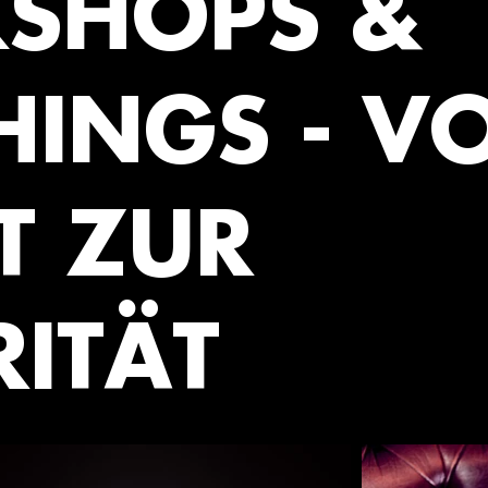
SHOPS &
HINGS - V
T ZUR
ITÄT