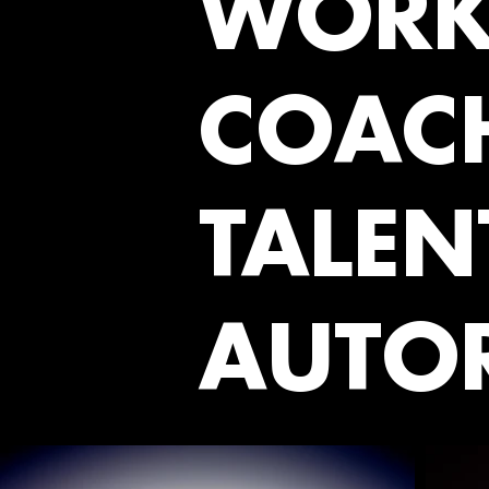
WORK
COAC
TALEN
AUTOR