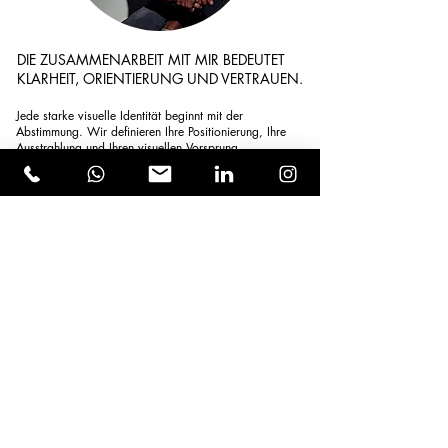
DIE ZUSAMMENARBEIT MIT MIR BEDEUTET
KLARHEIT, ORIENTIERUNG UND VERTRAUEN.
Jede starke visuelle Identität beginnt mit der
Abstimmung. Wir definieren Ihre Positionierung, Ihre
Ausstrahlung und Ihren visuellen Vorsprung.
Kein Ego, kein Chaos. Nur Fokus, Präzision und ein
gemeinsames Ziel: Ihre Wirkung. Wenn das bei Ihnen
Resonanz findet - lassen Sie uns sprechen.
WhatsApp
+43 664 120 55 66
oder
direkt Call buchen