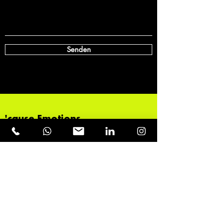
Senden
'cause Emotions
dominate
the New
World
Order.
Kontakt
management@erikbont.com