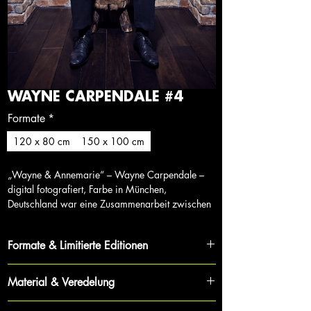
WAYNE CARPENDALE #4
Formate
*
120 x 80 cm
150 x 100 cm
„Wayne & Annemarie“ – Wayne Carpendale –
digital fotografiert, Farbe in München,
Deutschland war eine Zusammenarbeit zwischen
mir, dem Schauspieler Wayne Carpendale und
TV-Moderatorin Annemarie Carpendale. Die
Formate & Limitierte Editionen
Arbeit ist eine Darstellung meiner Menschen- und
Porträtfotografie.
Jedes Werk ist Teil eines streng limitierten Zyklus,
Material & Veredelung
was Exklusivität und Wertbeständigkeit für
Sammler garantiert.
Für maximale Tiefe und Brillanz wird jede