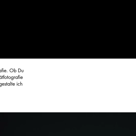
rafie. Ob Du
ätfotografie
estalte ich