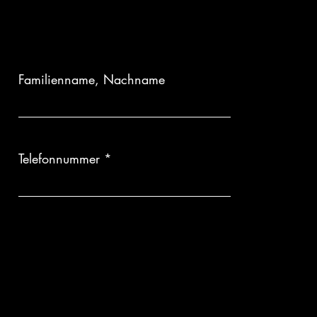
ertigung:
Da jedes Kunstwerk erst auf Bestellung für Sie angefertigt
kgabe oder Umtausch ausgeschlossen.
Familienname, Nachname
Telefonnummer