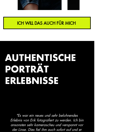
ICH WILL DAS AUCH FÜR MICH
AUTHENTISCHE
PORTRÄT
ERLEBNISSE
"Es war ein neues und sehr belohnendes
Erlebnis von Erik fotografiert zu werden. Ich bin
ansonsten sehr kamerascheu und verspannt vor
der Linse. Dies fiel ihm auch sofort auf und er