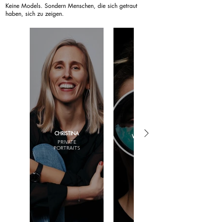
Keine Models. Sondern Menschen, die sich getraut
haben, sich zu zeigen.
ADDIE
CHRISTINA
WAGENKNECHT
PRIVATE
ARTIST
PORTRAITS
PORTRAITS