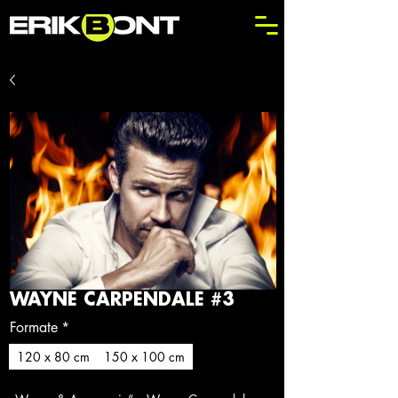
WAYNE CARPENDALE #3
Formate
*
120 x 80 cm
150 x 100 cm