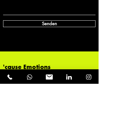
Senden
'cause Emotions
dominate
the New
World
Order.
Kontakt
management@erikbont.com
+43 664 120 55 66
Österreich, Vorarlberg