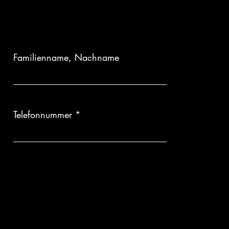
ertigung:
Da jedes Kunstwerk erst auf Bestellung für Sie angefertigt
kgabe oder Umtausch ausgeschlossen.
Familienname, Nachname
Telefonnummer