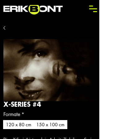
X-SERIES #4
Formate
*
120 x 80 cm
150 x 100 cm