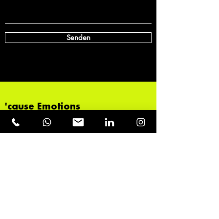
Senden
'cause Emotions
dominate
the New
World
Order.
Kontakt
management@erikbont.com
+43 664 120 55 66
Österreich, Vorarlberg