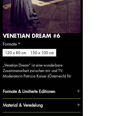
VENETIAN DREAM #6
Formate
*
120 x 80 cm
150 x 100 cm
„Venetian Dream“ ist eine wunderbare
Zusammenarbeit zwischen mir und TV-
Moderatorin Patricia Kaiser (Österreich) für
Designer Callisti (Österreich), gedreht von Erik in
Venetia, Italien.
Formate & Limitierte Editionen
Jedes Werk ist Teil eines streng limitierten Zyklus,
Material & Veredelung
was Exklusivität und Wertbeständigkeit für
Sammler garantiert.
Für maximale Tiefe und Brillanz wird jede