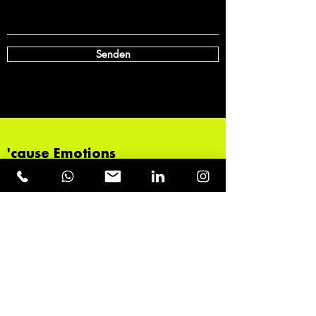
Senden
'cause Emotions
dominate
the New
World
Order.
Kontakt
management@erikbont.com
+43 664 120 55 66
Österreich, Vorarlberg