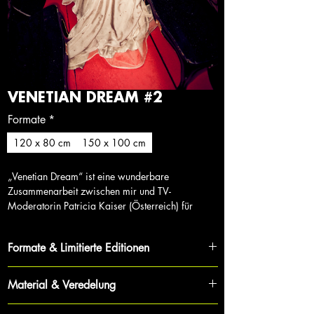
VENETIAN DREAM #2
Formate
*
120 x 80 cm
150 x 100 cm
„Venetian Dream“ ist eine wunderbare
Zusammenarbeit zwischen mir und TV-
Moderatorin Patricia Kaiser (Österreich) für
Designer Callisti (Österreich), gedreht von Erik in
Venetia, Italien.
Formate & Limitierte Editionen
Jedes Werk ist Teil eines streng limitierten Zyklus,
Material & Veredelung
was Exklusivität und Wertbeständigkeit für
Sammler garantiert.
Für maximale Tiefe und Brillanz wird jede