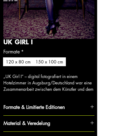
UK GIRL I
Formate
*
120 x 80 cm
150 x 100 cm
„UK Girl I“ – digital fotografiert in einem
Hotelzimmer in Augsburg/Deutschland war eine
Zusammenarbeit zwischen dem Künstler und dem
Model.
Formate & Limitierte Editionen
Jedes Werk ist Teil eines streng limitierten Zyklus,
Material & Veredelung
was Exklusivität und Wertbeständigkeit für
Sammler garantiert.
Für maximale Tiefe und Brillanz wird jede