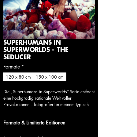
SUPERHUMANS IN
SUPERWORLDS - THE
SEDUCER
Formate
*
120 x 80 cm
150 x 100 cm
Die „Superhumans in Superworlds“-Serie entfacht
eine hochgradig rationale Welt voller
Provokationen – fotografiert in meinem typisch
progressiven und provokativen Stil, den ich
bereits 2005 begann und - wie auch die Serie -
Formate & Limitierte Editionen
bis heute fortführe. Die Serie konzentriert sich
darauf, das Bewusstsein zu schärfen, veraltete
Jedes Werk ist Teil eines streng limitierten Zyklus,
Denkmuster aufzubrechen und Ideen mit Taten zu