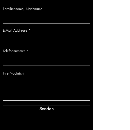
Familienname, Nachname
Diese
Serie
wird
stetig erweitert
und kann als ein
Lebensprojekt
angesehen werden.
E-Mail-Addresse
Telefonnummer
Ihre Nachricht
Senden