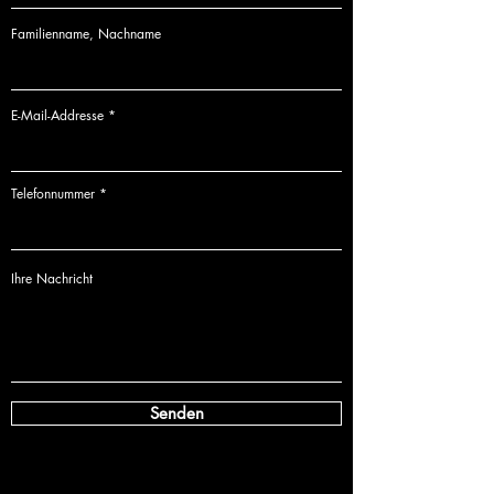
Familienname, Nachname
Diese
Serie
wird
stetig erweitert
und kann als ein
Lebensprojekt
angesehen werden.
E-Mail-Addresse
Telefonnummer
Ihre Nachricht
Senden