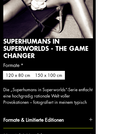
SUPERHUMANS IN
SUPERWORLDS - THE GAME
CHANGER
Formate
*
120 x 80 cm
150 x 100 cm
Die „Superhumans in Superworlds“-Serie entfacht
eine hochgradig rationale Welt voller
Provokationen – fotografiert in meinem typisch
progressiven und provokativen Stil, den ich
bereits 2005 begann und - wie auch die Serie -
Formate & Limitierte Editionen
bis heute fortführe. Die Serie konzentriert sich
darauf, das Bewusstsein zu schärfen, veraltete
Jedes Werk ist Teil eines streng limitierten Zyklus,
Denkmuster aufzubrechen und Ideen mit Taten zu