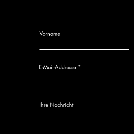
Gesellschaft unt
individuelle Ein
Individuelle Anf
wird, sind Rüc
Diese
Serie
wir
Vorname
E-Mail-Addresse
Ihre Nachricht