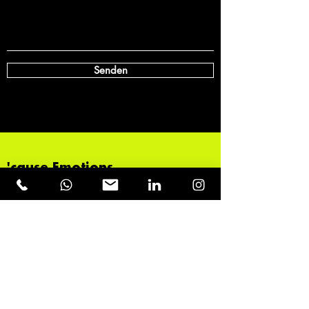
Senden
'cause Emotions
dominate
the New
World
Order.
Kontakt
management@erikbont.com