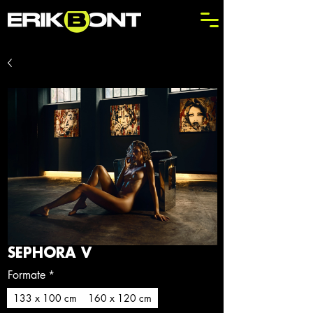
SEPHORA V
Formate
*
133 x 100 cm
160 x 120 cm