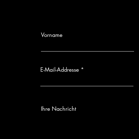
Gesellschaft unt
individuelle Ein
Individuelle Anf
wird, sind Rüc
Diese
Serie
wir
Vorname
E-Mail-Addresse
Ihre Nachricht