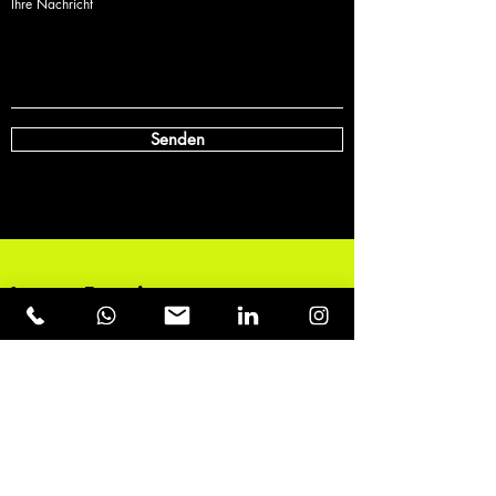
Ihre Nachricht
Senden
'cause Emotions
dominate
the New
World
Order.
Kontakt