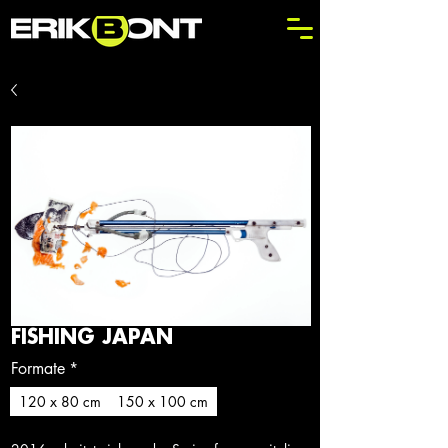
FISHING JAPAN
Formate
*
120 x 80 cm
150 x 100 cm