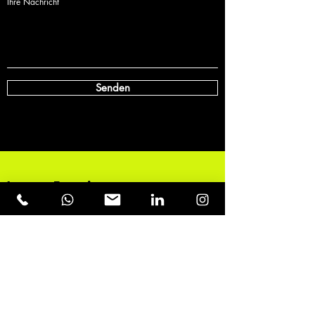
Ihre Nachricht
Senden
'cause Emotions
dominate
the New
World
Order.
Kontakt