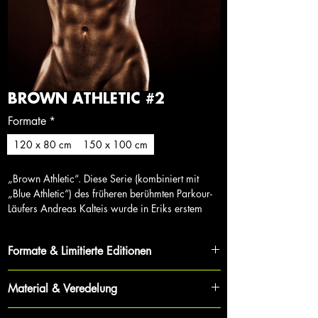
BROWN ATHLETIC #2
Formate
*
120 x 80 cm
150 x 100 cm
„Brown Athletic“. Diese Serie (kombiniert mit
„Blue Athletic“) des früheren berühmten Parkour-
Läufers Andreas Kalteis wurde in Eriks erstem
Fotostudio in seiner Heimatstadt in Österreich als
eine seiner ersten ästhetischen Studioaufnahmen
Formate & Limitierte Editionen
aufgenommen. Die Bilder von Andreas sollen die
Ruhe repräsentieren, die man in diesem Sport
Jedes Werk ist Teil eines streng limitierten Zyklus,
braucht, und gleichzeitig gut trainiert und
Material & Veredelung
was Exklusivität und Wertbeständigkeit für
konditioniert sein.
Sammler garantiert.
Für maximale Tiefe und Brillanz wird jede