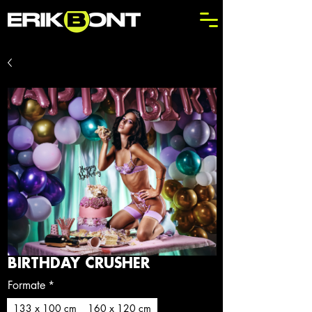
BIRTHDAY CRUSHER
Formate
*
133 x 100 cm
160 x 120 cm