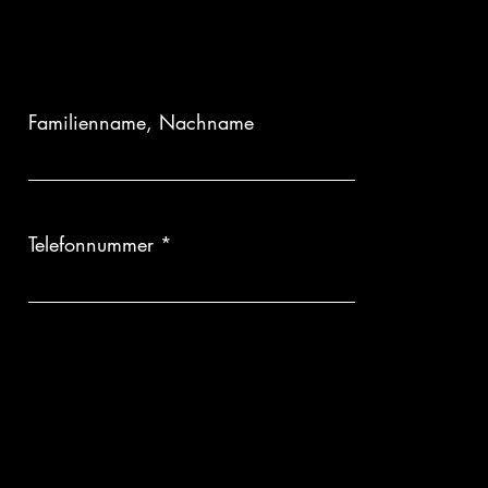
ertigung:
Da jedes Kunstwerk erst auf Bestellung für Sie angefertigt
kgabe oder Umtausch ausgeschlossen.
Familienname, Nachname
Telefonnummer