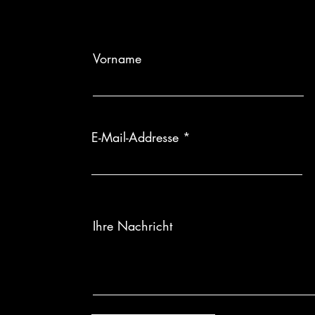
Gesellschaft unt
individuelle Ein
Individuelle Anf
wird, sind Rüc
Vorname
Diese
Serie
wir
E-Mail-Addresse
Ihre Nachricht