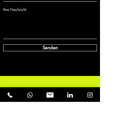
Ihre Nachricht
Senden
'cause Emotions
dominate
the New
World
Order.